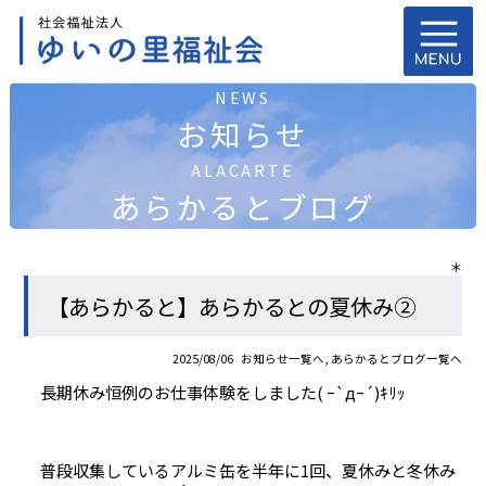
NEWS
お知らせ
ALACARTE
あらかるとブログ
＊
【あらかると】あらかるとの夏休み②
2025/08/06
お知らせ一覧へ
,
あらかるとブログ一覧へ
長期休み恒例のお仕事体験をしました( ｰ`дｰ´)ｷﾘｯ
普段収集しているアルミ缶を半年に1回、夏休みと冬休み