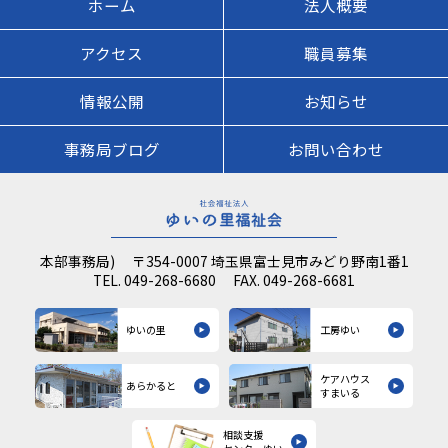
ホーム
法人概要
アクセス
職員募集
情報公開
お知らせ
事務局ブログ
お問い合わせ
本部事務局) 〒354-0007 埼玉県富士見市みどり野南1番1
TEL.
049-268-6680
FAX. 049-268-6681
ゆいの里
工房ゆい
ケアハウス
あらかると
すまいる
相談支援